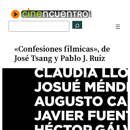
Saltar
al
contenido
Buscar
«Confesiones fílmicas», de
José Tsang y Pablo J. Ruiz