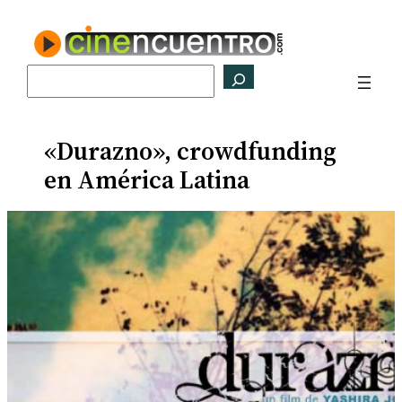
Saltar
al
contenido
Buscar
«Durazno», crowdfunding
en América Latina