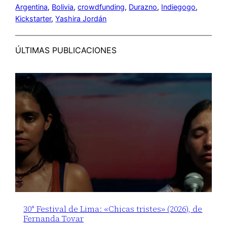
Argentina
, 
Bolivia
, 
crowdfunding
, 
Durazno
, 
Indiegogo
, 
Kickstarter
, 
Yashira Jordán
ÚLTIMAS PUBLICACIONES
30° Festival de Lima: «Chicas tristes» (2026), de
Fernanda Tovar