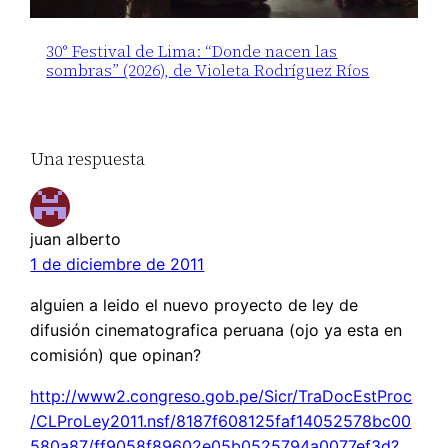
30° Festival de Lima: “Donde nacen las
sombras” (2026), de Violeta Rodríguez Ríos
Una respuesta
juan alberto
1 de diciembre de 2011
alguien a leido el nuevo proyecto de ley de
difusión cinematografica peruana (ojo ya esta en
comisión) que opinan?
http://www2.congreso.gob.pe/Sicr/TraDocEstProc
/CLProLey2011.nsf/8187f608125faf14052578bc00
580a87/ff9058f89602e05b0525794a0077ef3d?