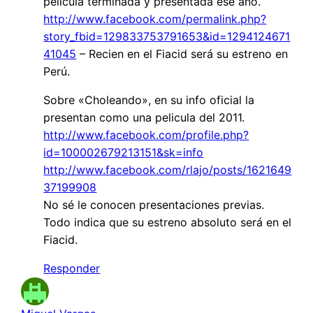
película terminada y presentada ese año.
http://www.facebook.com/permalink.php?
story_fbid=129833753791653&id=1294124671
41045
– Recien en el Fiacid será su estreno en
Perú.
Sobre «Choleando», en su info oficial la
presentan como una pelicula del 2011.
http://www.facebook.com/profile.php?
id=100002679213151&sk=info
http://www.facebook.com/rlajo/posts/1621649
37199908
No sé le conocen presentaciones previas.
Todo indica que su estreno absoluto será en el
Fiacid.
Responder