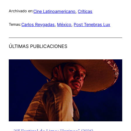
Cine Latinoamericano
, 
Críticas
Archivado en:
Carlos Reygadas
, 
México
, 
Post Tenebras Lux
Temas:
ÚLTIMAS PUBLICACIONES
30° Festival de Lima: “Jaripeo” (2026),