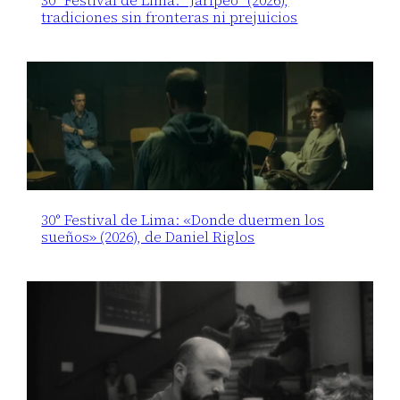
tradiciones sin fronteras ni prejuicios
30° Festival de Lima: «Donde duermen los
sueños» (2026), de Daniel Riglos