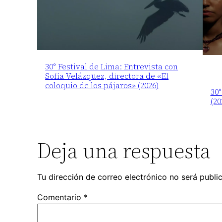
30° Festival de Lima: Entrevista con
Sofía Velázquez, directora de «El
coloquio de los pájaros» (2026)
30°
(20
Deja una respuesta
Tu dirección de correo electrónico no será publi
Comentario
*