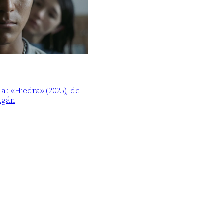
ma: «Hiedra» (2025), de
agán