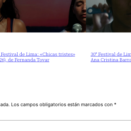
 Festival de Lima: «Chicas tristes»
30° Festival de Li
26), de Fernanda Tovar
Ana Cristina Barr
cada.
Los campos obligatorios están marcados con
*