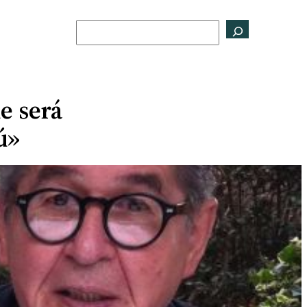
Buscar
e será
ú»