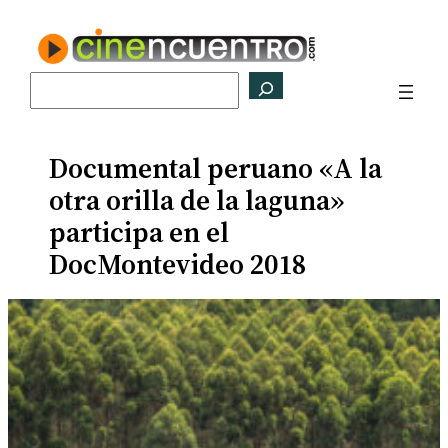
Saltar
al
contenido
Buscar
Documental peruano «A la
otra orilla de la laguna»
participa en el
DocMontevideo 2018