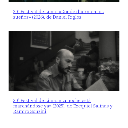
30° Festival de Lima: «Donde duermen los
sueños» (2026), de Daniel Riglos
30° Festival de Lima: «La noche está
marchándose ya» (2025), de Ezequiel Salinas y
Ramiro Sonzini