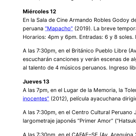
Miércoles 12
En la Sala de Cine Armando Robles Godoy del M
peruana
“Mapacho”
(2019). La breve tempora
Horarios: 4pm y 6pm. Entradas: 6 y 8 soles.
A las 7:30pm, en el Británico Pueblo Libre (
escucharán canciones y verán escenas de alg
al talento de 4 músicos peruanos. Ingreso li
Jueves 13
A las 7pm, en el Lugar de la Memoria, la Tole
inocentes”
(2012), película ayacuchana dirigi
A las 7:30pm, en el Centro Cultural Peruano
largometraje japonés “Primer Amor” (“Hatsuko
A las 7:30pm, en el CAFAE–SE (Av. Arequipa 2