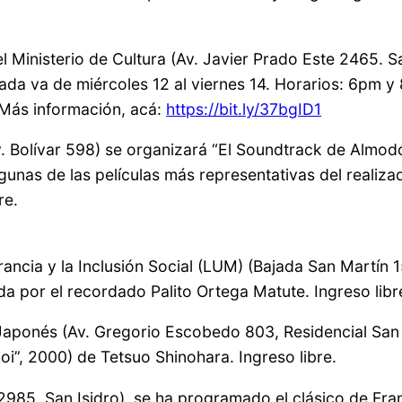
inisterio de Cultura (Av. Javier Prado Este 2465. San 
da va de miércoles 12 al viernes 14. Horarios: 6pm y
 Más información, acá:
https://bit.ly/37bgID1
Av. Bolívar 598) se organizará “El Soundtrack de Almod
unas de las películas más representativas del realiz
bre.
rancia y la Inclusión Social (LUM) (Bajada San Martín 1
da por el recordado Palito Ortega Matute. Ingreso libr
 Japonés (Av. Gregorio Escobedo 803, Residencial San 
i”, 2000) de Tetsuo Shinohara. Ingreso libre.
985, San Isidro), se ha programado el clásico de Fra