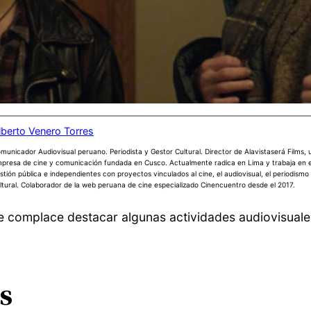
lberto Venero Torres
municador Audiovisual peruano. Periodista y Gestor Cultural. Director de Alavistaserá Films,
presa de cine y comunicación fundada en Cusco. Actualmente radica en Lima y trabaja en 
stión pública e independientes con proyectos vinculados al cine, el audiovisual, el periodismo 
ltural. Colaborador de la web peruana de cine especializado Cinencuentro desde el 2017.
complace destacar algunas actividades audiovisuales 
s