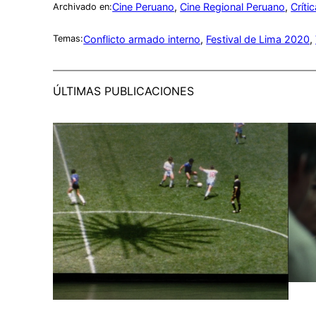
Cine Peruano
, 
Cine Regional Peruano
, 
Críti
Archivado en:
Conflicto armado interno
, 
Festival de Lima 2020
, 
Temas:
ÚLTIMAS PUBLICACIONES