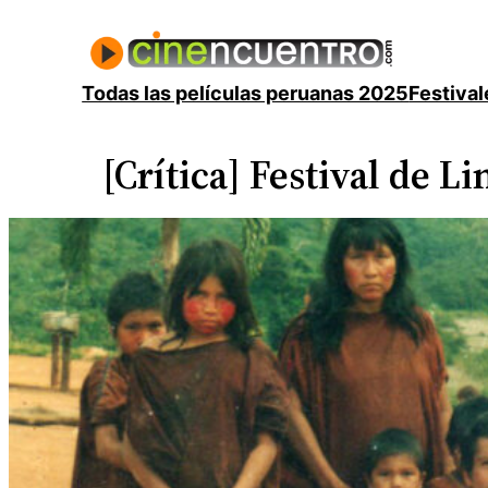
Saltar
al
contenido
Todas las películas peruanas 2025
Festival
[Crítica] Festival de L