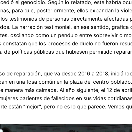
dió el genocidio. Según lo relatado, este habría ocu
nas, para que, posteriormente, ellos expandan la viol
los testimonios de personas directamente afectadas po
dos. La narración testimonial, en ese sentido, grafic
ites, oscilando como un péndulo entre sobrevivir o mor
s constatan que los procesos de duelo no fueron resue
a de políticas públicas que hubiesen permitido reparar 
so de reparación, que va desde 2016 a 2018, iniciándo
an en una fosa común en la plaza del centro poblado.
 de manera más calmada. Al año siguiente, el 12 de a
 mujeres parientes de fallecidos en sus vidas cotidian
nte están “mejor”, pero no es lo que parece. Vemos que