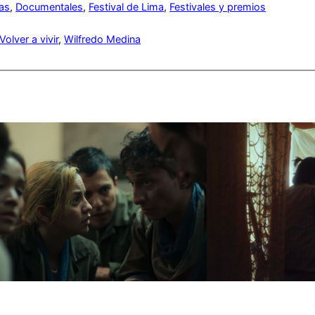
cas
, 
Documentales
, 
Festival de Lima
, 
Festivales y premios
Volver a vivir
, 
Wilfredo Medina