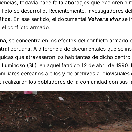
ncias, todavía hace falta abordajes que exploren dimen
icto se desarrolló. Recientemente, investigadores de
ráfica. En ese sentido, el documental
Volver a vivir
se i
 el conflicto armado.
ina
, se concentra en los efectos del conflicto armad
entral peruana. A diferencia de documentales que se in
quicas que atravesaron los habitantes de dicho centr
uminoso (SL), en aquel fatídico 12 de abril de 1990. Pa
miliares cercanos a ellos y de archivos audiovisuales 
ue realizaron los pobladores de la comunidad con sus f