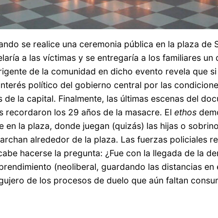
uando se realice una ceremonia pública en la plaza de
ría a las víctimas y se entregaría a los familiares u
irigente de la comunidad en dicho evento revela que si
interés político del gobierno central por las condicio
 de la capital. Finalmente, las últimas escenas del d
es recordaron los 29 años de la masacre. El
ethos
democ
en la plaza, donde juegan (quizás) las hijas o sobrin
rchan alrededor de la plaza. Las fuerzas policiales r
be hacerse la pregunta: ¿Fue con la llegada de la de
prendimiento (neoliberal, guardando las distancias en
 el agujero de los procesos de duelo que aún fa