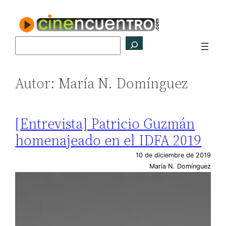
Saltar
al
contenido
Buscar
Autor:
María N. Domínguez
[Entrevista] Patricio Guzmán
homenajeado en el IDFA 2019
10 de diciembre de 2019
María N. Domínguez