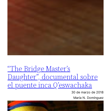
“The Bridge Master’s
Daughter”, documental sobre
el puente inca Q’eswachaka
30 de marzo de 2018
María N. Domínguez