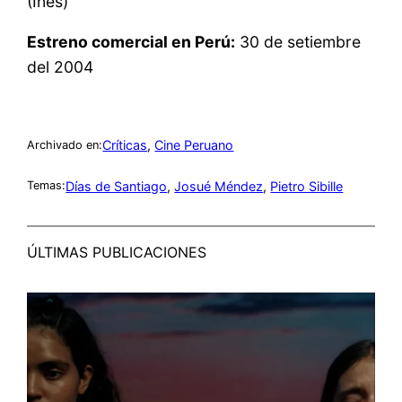
(Inés)
Estreno comercial en Perú:
30 de setiembre
del 2004
Críticas
, 
Cine Peruano
Archivado en:
Días de Santiago
, 
Josué Méndez
, 
Pietro Sibille
Temas:
ÚLTIMAS PUBLICACIONES