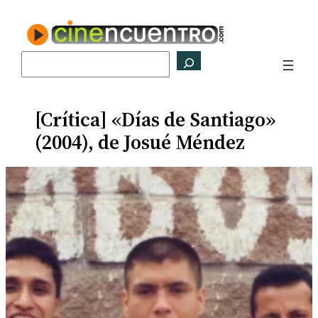
Saltar
al
contenido
Buscar
[Crítica] «Días de Santiago»
(2004), de Josué Méndez