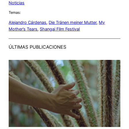
Noticias
Temas:
Alejandro Cárdenas
, 
Die Tränen meiner Mutter
, 
My
Mother’s Tears
, 
Shangai Film Festival
ÚLTIMAS PUBLICACIONES