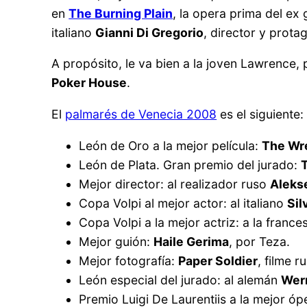
en
The Burning Plain
, la opera prima del ex 
italiano
Gianni Di Gregorio
, director y prota
A propósito, le va bien a la joven Lawrence,
Poker House
.
El
palmarés de Venecia 2008
es el siguiente:
León de Oro a la mejor película:
The Wr
León de Plata. Gran premio del jurado:
Mejor director: al realizador ruso
Aleks
Copa Volpi al mejor actor: al italiano
Sil
Copa Volpi a la mejor actriz: a la franc
Mejor guión:
Haile Gerima
, por Teza.
Mejor fotografía:
Paper Soldier
, filme r
León especial del jurado: al alemán
Wer
Premio Luigi De Laurentiis a la mejor ó