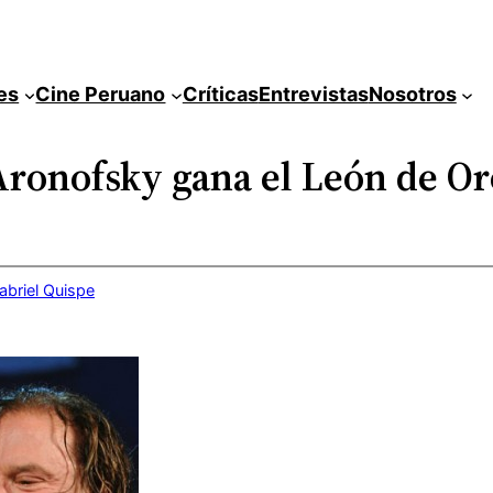
es
Cine Peruano
Críticas
Entrevistas
Nosotros
Aronofsky gana el León de O
abriel Quispe