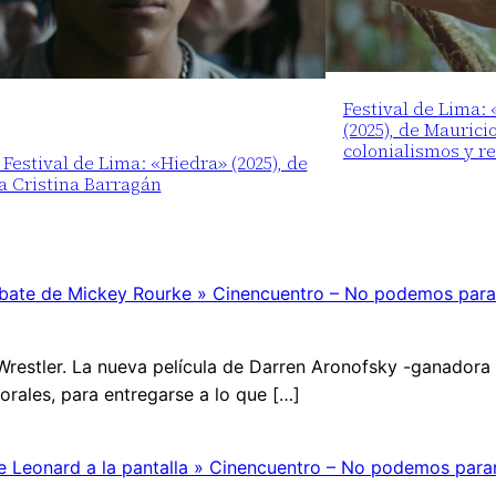
Festival de Lima:
(2025), de Maurici
colonialismos y r
 Festival de Lima: «Hiedra» (2025), de
a Cristina Barragán
ombate de Mickey Rourke » Cinencuentro – No podemos para
he Wrestler. La nueva película de Darren Aronofsky -ganador
torales, para entregarse a lo que […]
more Leonard a la pantalla » Cinencuentro – No podemos para