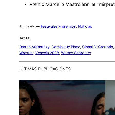
Premio Marcello Mastroianni al intérpre
Festivales y premios
, 
Noticias
Archivado en:
Temas:
Darren Aronofsky
, 
Dominique Blanc
, 
Gianni Di Gregorio
,
Wrestler
, 
Venecia 2008
, 
Werner Schroeter
ÚLTIMAS PUBLICACIONES