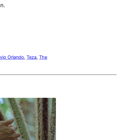
in.
lvio Orlando
, 
Teza
, 
The