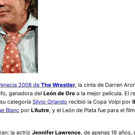
Venecia 2008 de
The Wrestler
, la cinta de Darren Ar
nfo, ganadora del
León de Oro
a la mejor película. El 
 su categoría
Silvio Orlando
recibió la Copa Volpi por
I
e Blanc
por
L’Autre
, y el León de Plata fue para el f
n: la actriz
Jennifer Lawrence
, de apenas 18 años, 