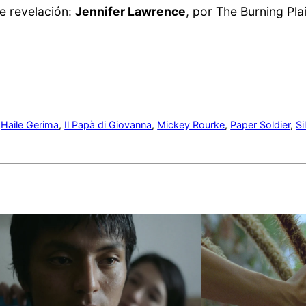
te revelación:
Jennifer Lawrence
, por The Burning Pla
 
Haile Gerima
, 
Il Papà di Giovanna
, 
Mickey Rourke
, 
Paper Soldier
, 
Si