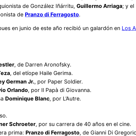
guionista de González Iñárritu,
Guillermo Arriaga
; y e
gonista de
Pranzo di Ferragosto
.
 pues en junio de este año recibió un galardón en
Los A
estler
, de Darren Aronofsky.
Teza
, del etíope Haile Gerima.
ey German Jr.
, por Paper Soldier.
vio Orlando
, por Il Papà di Giovanna.
esa
Dominique Blanc
, por L’Autre.
uso.
ner Schroeter
, por su carrera de 40 años en el cine.
pera prima:
Pranzo di Ferragosto
, de Gianni Di Gregori