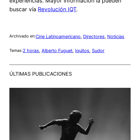
experiencias. Mayor información la pueden
buscar vía
Revolución IQT
.
Cine Latinoamericano
, 
Directores
, 
Noticias
Archivado en:
2 horas
, 
Alberto Fuguet
, 
Iquitos
, 
Sudor
Temas:
ÚLTIMAS PUBLICACIONES