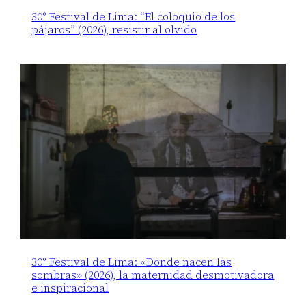
30° Festival de Lima: “El coloquio de los
pájaros” (2026), resistir al olvido
30° Festival de Lima: «Donde nacen las
sombras» (2026), la maternidad desmotivadora
e inspiracional