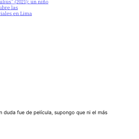
lius” (2021): un niño
ubre las
iales en Lima
n duda fue de película, supongo que ni el más