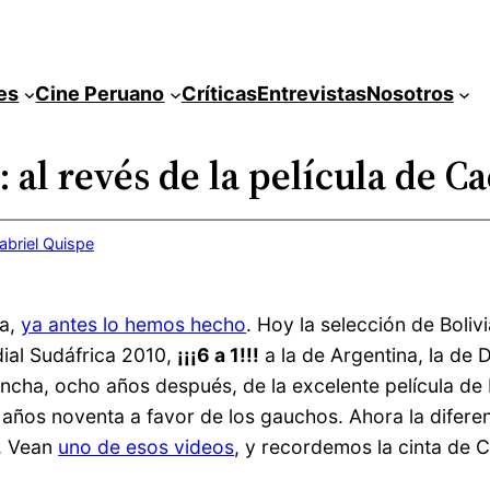
es
Cine Peruano
Críticas
Entrevistas
Nosotros
: al revés de la película de C
abriel Quispe
ta,
ya antes lo hemos hecho
. Hoy la selección de Boli
dial Sudáfrica 2010,
¡¡¡6 a 1!!!
a la de Argentina, la de
vancha, ocho años después, de la excelente película de
os años noventa a favor de los gauchos. Ahora la difer
. Vean
uno de esos videos
, y recordemos la cinta de 