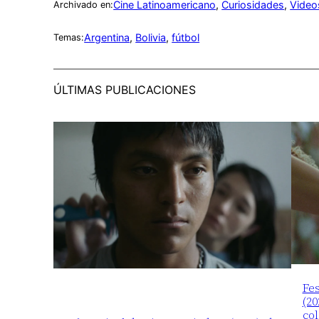
Cine Latinoamericano
, 
Curiosidades
, 
Video
Archivado en:
Argentina
, 
Bolivia
, 
fútbol
Temas:
ÚLTIMAS PUBLICACIONES
Fes
(20
co