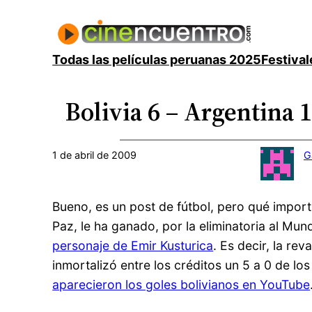
Saltar
al
contenido
Todas las películas peruanas 2025
Festival
Bolivia 6 – Argentina 1
1 de abril de 2009
G
Bueno, es un post de fútbol, pero qué impor
Paz, le ha ganado, por la eliminatoria al Mun
personaje de Emir Kusturica
. Es decir, la re
inmortalizó entre los créditos un 5 a 0 de l
aparecieron los goles bolivianos en YouTube