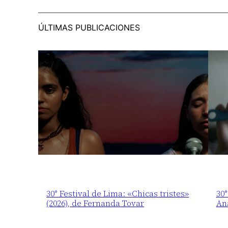
ÚLTIMAS PUBLICACIONES
30° Festival de Lima: «Chicas tristes»
30°
(2026), de Fernanda Tovar
An