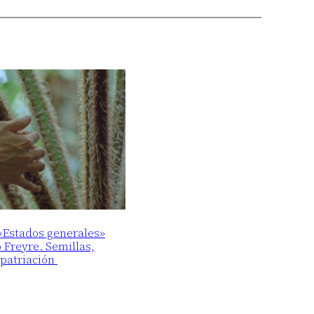
 «Estados generales»
o Freyre. Semillas,
epatriación