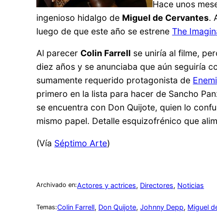
Hace unos meses
ingenioso hidalgo de
Miguel de Cervantes
. 
luego de que este año se estrene
The Imagin
Al parecer
Colin Farrell
se uniría al filme, p
diez años y se anunciaba que aún seguiría co
sumamente requerido protagonista de
Enemi
primero en la lista para hacer de Sancho Panz
se encuentra con Don Quijote, quien lo conf
mismo papel. Detalle esquizofrénico que alim
(Vía
Séptimo Arte
)
Actores y actrices
, 
Directores
, 
Noticias
Archivado en:
Colin Farrell
, 
Don Quijote
, 
Johnny Depp
, 
Miguel d
Temas: