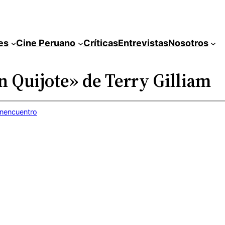
es
Cine Peruano
Críticas
Entrevistas
Nosotros
on Quijote» de Terry Gilliam
inencuentro