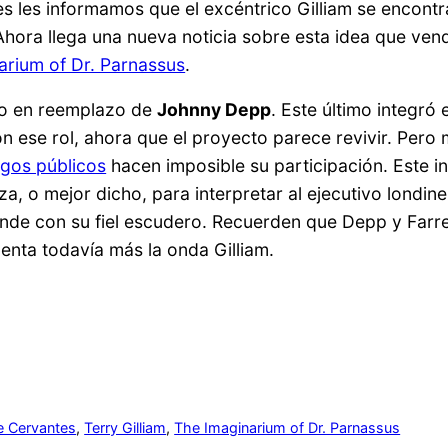
 les informamos que el excéntrico Gilliam se encont
Ahora llega una nueva noticia sobre esta idea que vendr
arium of Dr. Parnassus
.
ero en reemplazo de
Johnny Depp
. Este último integró 
n ese rol, ahora que el proyecto parece revivir. Pero
gos públicos
hacen imposible su participación. Este i
a, o mejor dicho, para interpretar al ejecutivo londine
unde con su fiel escudero. Recuerden que Depp y Farr
enta todavía más la onda Gilliam.
e Cervantes
, 
Terry Gilliam
, 
The Imaginarium of Dr. Parnassus