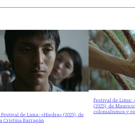
Festival de Lima:
(2025), de Maurici
colonialismos y r
 Festival de Lima: «Hiedra» (2025), de
a Cristina Barragán