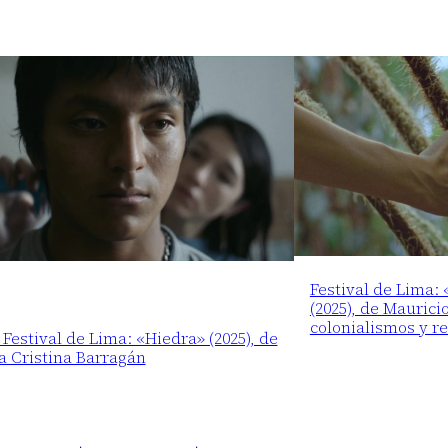
Festival de Lima:
(2025), de Maurici
colonialismos y r
 Festival de Lima: «Hiedra» (2025), de
a Cristina Barragán