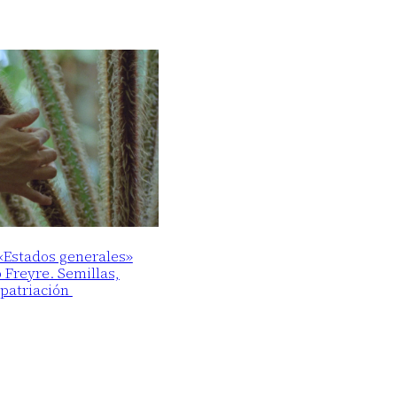
 «Estados generales»
o Freyre. Semillas,
epatriación