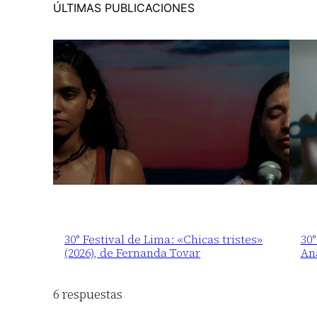
ÚLTIMAS PUBLICACIONES
30° Festival de Lima: «Chicas tristes»
30°
(2026), de Fernanda Tovar
An
6 respuestas