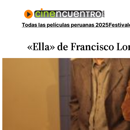
Saltar
al
contenido
Todas las películas peruanas 2025
Festival
«Ella» de Francisco L