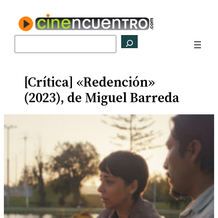
Saltar
al
contenido
Buscar
[Crítica] «Redención»
(2023), de Miguel Barreda