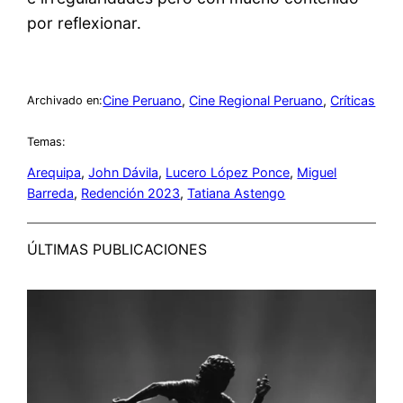
por reflexionar.
Cine Peruano
, 
Cine Regional Peruano
, 
Críticas
Archivado en:
Temas:
Arequipa
, 
John Dávila
, 
Lucero López Ponce
, 
Miguel
Barreda
, 
Redención 2023
, 
Tatiana Astengo
ÚLTIMAS PUBLICACIONES