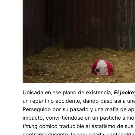
Ubicada en ese plano de existencia,
El jocke
un repentino accidente, dando paso así a un
Perseguido por su pasado y una mafia de apo
impacto, convirtiéndose en un pastiche almodo
timing
cómico traducible al estatismo de sus 
contraproducente, la sequedad y pretendida s