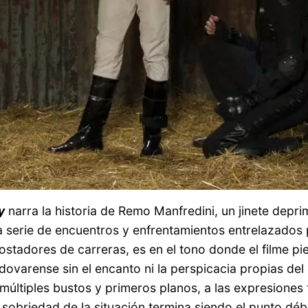
y
narra la historia de Remo Manfredini, un jinete depri
a serie de encuentros y enfrentamientos entrelazados 
stadores de carreras, es en el tono donde el filme pi
varense sin el encanto ni la perspicacia propias del d
múltiples bustos y primeros planos, a las expresiones 
obriedad de la situación termina siendo el punto débi