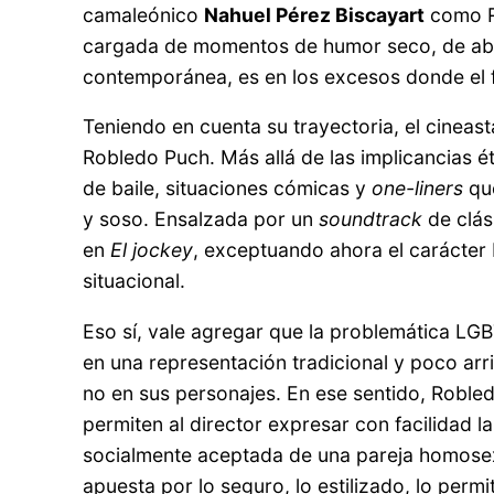
camaleónico
Nahuel Pérez Biscayart
como R
cargada de momentos de humor seco, de absur
contemporánea, es en los excesos donde el f
Teniendo en cuenta su trayectoria, el cineas
Robledo Puch. Más allá de las implicancias ét
de baile, situaciones cómicas y
one-liners
qu
y soso. Ensalzada por un
soundtrack
de clás
en
El jockey
, exceptuando ahora el carácter
situacional.
Eso sí, vale agregar que la problemática LG
en una representación tradicional y poco ar
no en sus personajes. En ese sentido, Roble
permiten al director expresar con facilidad 
socialmente aceptada de una pareja homosexu
apuesta por lo seguro, lo estilizado, lo per