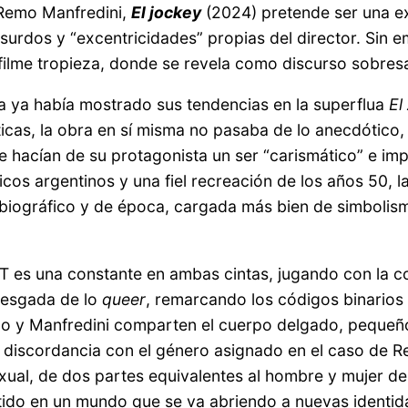
emo Manfredini,
El jockey
(2024) pretende ser una ex
dos y “excentricidades” propias del director. Sin emb
ilme tropieza, donde se revela como discurso sobres
ta ya había mostrado sus tendencias en la superflua
El
icas, la obra en sí misma no pasaba de lo anecdótico, 
e hacían de su protagonista un ser “carismático” e impl
icos argentinos y una fiel recreación de los años 50, 
 biográfico y de época, cargada más bien de simbolis
BT es una constante en ambas cintas, jugando con la c
riesgada de lo
queer
, remarcando los códigos binarios
do y Manfredini comparten el cuerpo delgado, pequeño,
la discordancia con el género asignado en el caso de R
al, de dos partes equivalentes al hombre y mujer de u
mitido en un mundo que se va abriendo a nuevas identid