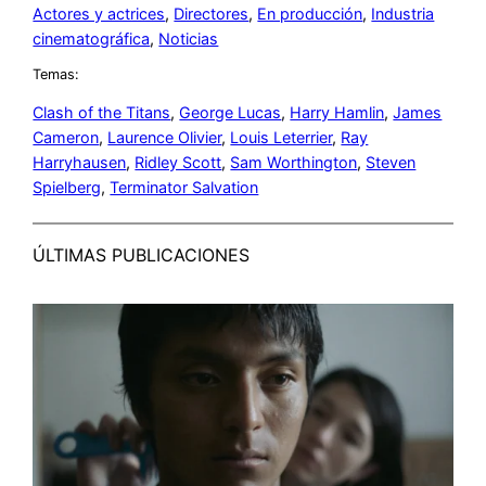
Actores y actrices
, 
Directores
, 
En producción
, 
Industria
cinematográfica
, 
Noticias
Temas:
Clash of the Titans
, 
George Lucas
, 
Harry Hamlin
, 
James
Cameron
, 
Laurence Olivier
, 
Louis Leterrier
, 
Ray
Harryhausen
, 
Ridley Scott
, 
Sam Worthington
, 
Steven
Spielberg
, 
Terminator Salvation
ÚLTIMAS PUBLICACIONES