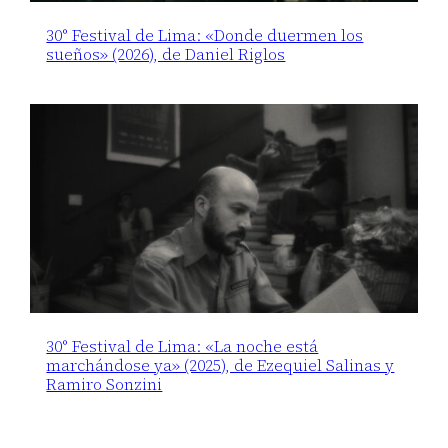
30° Festival de Lima: «Donde duermen los
sueños» (2026), de Daniel Riglos
30° Festival de Lima: «La noche está
marchándose ya» (2025), de Ezequiel Salinas y
Ramiro Sonzini