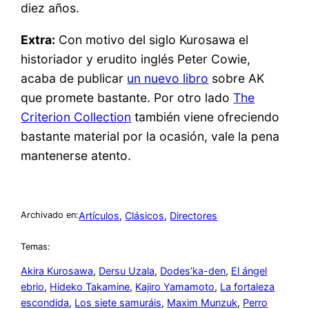
diez años.
Extra:
Con motivo del siglo Kurosawa el
historiador y erudito inglés Peter Cowie,
acaba de publicar
un nuevo libro
sobre AK
que promete bastante. Por otro lado
The
Criterion Collection
también viene ofreciendo
bastante material por la ocasión, vale la pena
mantenerse atento.
Artículos
, 
Clásicos
, 
Directores
Archivado en:
Temas:
Akira Kurosawa
, 
Dersu Uzala
, 
Dodes’ka-den
, 
El ángel
ebrio
, 
Hideko Takamine
, 
Kajiro Yamamoto
, 
La fortaleza
escondida
, 
Los siete samuráis
, 
Maxim Munzuk
, 
Perro