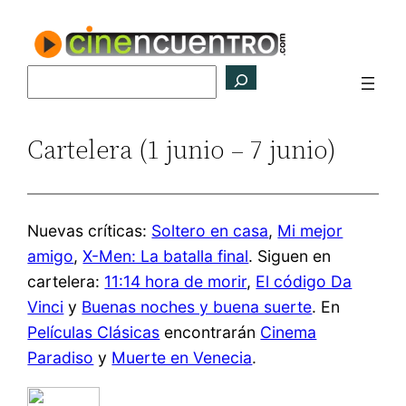
Saltar
al
contenido
Buscar
Cartelera (1 junio – 7 junio)
Nuevas críticas:
Soltero en casa
,
Mi mejor
amigo
,
X-Men: La batalla final
. Siguen en
cartelera:
11:14 hora de morir
,
El código Da
Vinci
y
Buenas noches y buena suerte
. En
Películas Clásicas
encontrarán
Cinema
Paradiso
y
Muerte en Venecia
.